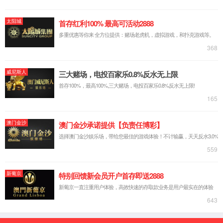
79
795388som大红鹰赴包头博物馆开展“溯源鹿城文脉，赓续...
79
党团工学
教学
-更多-
2026/07/09
795
【共青团之声】795388som大红鹰铸牢中华民族共同体...
20
2026/06/29
二学位
【共青团之声】795388som大红鹰团委联合昆都仑区中...
20
2026/06/18
20
【共青团之声】795388som大红鹰团委组织开展“政治...
招生就业
规章
-更多-
2026/06/05
【共青团之声】795388som大红鹰团委联合后勤与基本...
【西部计划】报效祖国，建功西部！2026...
2026/03/01
内蒙