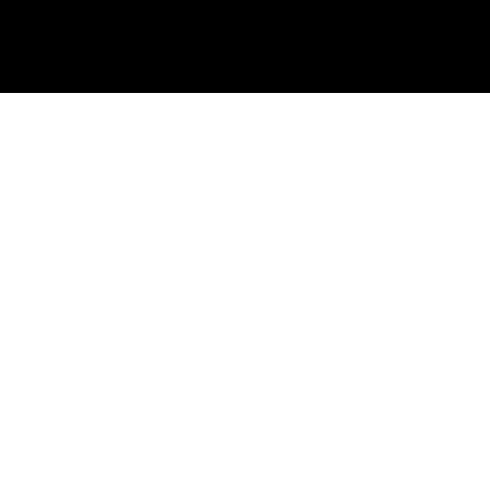
务意识，进一步凝聚了青春力量。