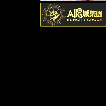
隙，细致整理图书并归位散乱书籍，对
养，为我校师生打造了清爽舒心的阅读