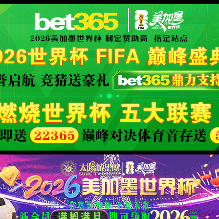
司
师资队伍
科学研究
学科建设
人才培养
实