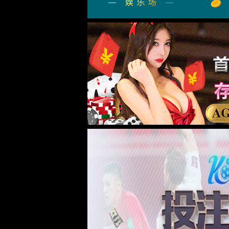
活动中，团员青年们分工明确、密