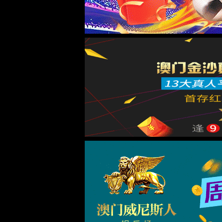
党团工学
【共青团之声】7953
为弘扬志愿服务精神，营造整洁文明的
团委组织团员青年在图书馆开展清扫志