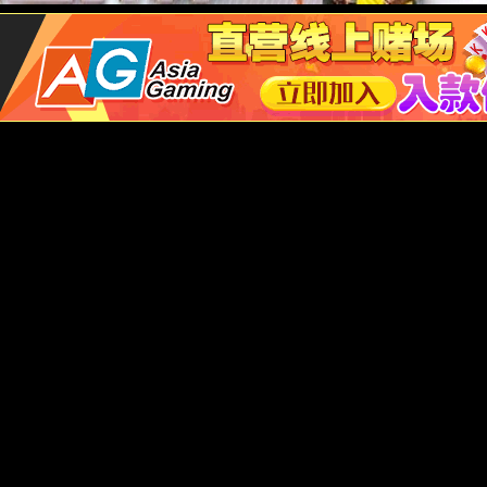
图书馆阅览区、书架区、通道区等区域进行全面清扫，
空间。